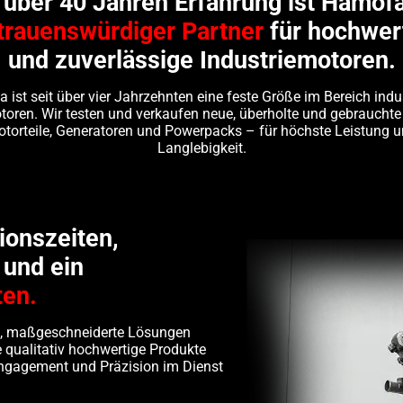
 über 40 Jahren Erfahrung ist Hamof
trauenswürdiger Partner
für hochwer
und zuverlässige Industriemotoren.
ist seit über vier Jahrzehnten eine feste Größe im Bereich indus
toren. Wir testen und verkaufen neue, überholte und gebrauchte
torteile, Generatoren und Powerpacks – für höchste Leistung 
Langlebigkeit.
ionszeiten,
und ein
ten.
den, maßgeschneiderte Lösungen
 qualitativ hochwertige Produkte
 Engagement und Präzision im Dienst