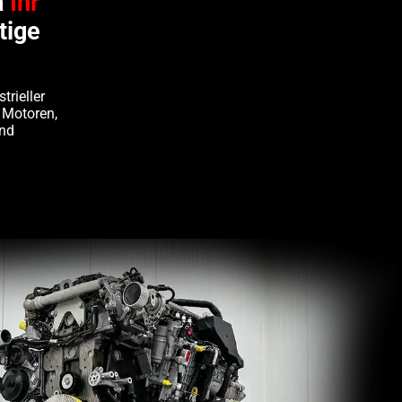
a
Ihr
tige
trieller
 Motoren,
und