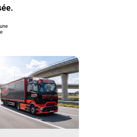
sée.
 une
le