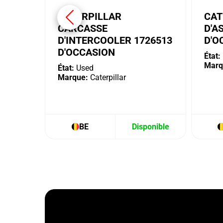
CATERPILLAR
CAT
CARCASSE
D'A
D'INTERCOOLER 1726513
D'O
D'OCCASION
État:
Marq
État:
Used
Marque:
Caterpillar
BE
Disponible