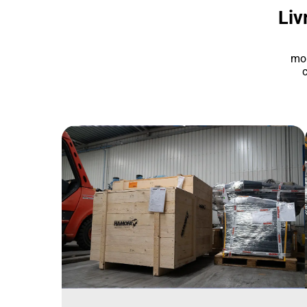
Liv
mon
c