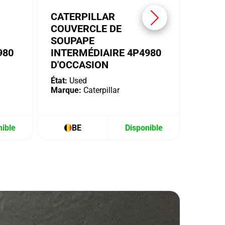
CATERPILLAR
COUVERCLE DE
SOUPAPE
980
INTERMÉDIAIRE 4P4980
D'OCCASION
État:
Used
Marque:
Caterpillar
nible
BE
Disponible
B