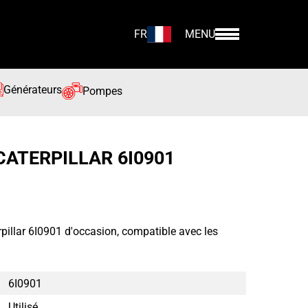
FR
MENU
Générateurs
Pompes
CATERPILLAR 6I0901
pillar 6I0901 d'occasion, compatible avec les
6I0901
Utilisé