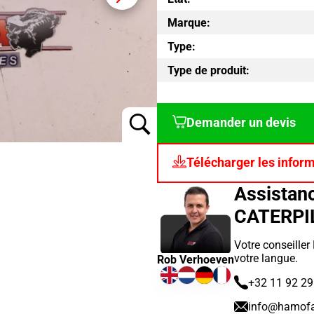
Marque:
Type:
Type de produit:
Demander un devis
Télécharger les infor
Assistan
CATERPI
Votre conseille
votre langue.
Rob Verhoeven
+32 11 92 29
info@hamof