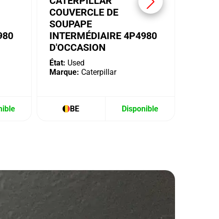
CATERPILLAR
COUVERCLE DE
SOUPAPE
980
INTERMÉDIAIRE 4P4980
D'OCCASION
État:
Used
Marque:
Caterpillar
nible
BE
Disponible
B