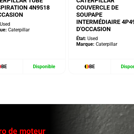
ERPILLAR TUBE
CATERPILLAR
SPIRATION 4N9518
COUVERCLE DE
CCASION
SOUPAPE
INTERMÉDIAIRE 4P4
Used
D'OCCASION
ue:
Caterpillar
État:
Used
Marque:
Caterpillar
BE
Disponible
BE
Dispo
o de moteur