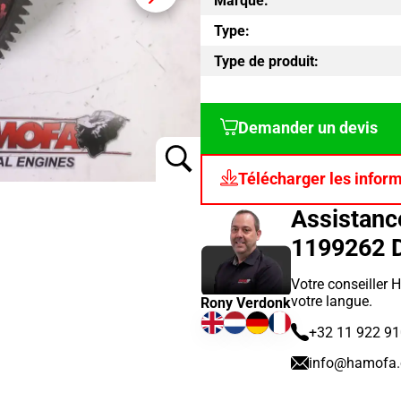
Marque:
Type:
Type de produit:
Demander un devis
Télécharger les infor
Assistan
1199262 
Votre conseiller 
votre langue.
Rony Verdonk
+32 11 922 9
info@hamofa