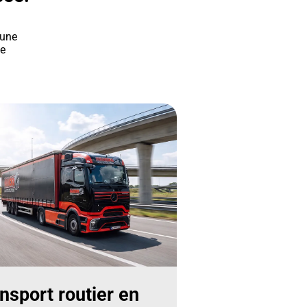
 une
le
nsport routier en