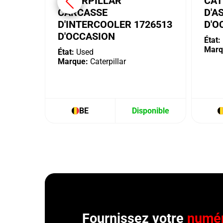
CATERPILLAR
CAT
CARCASSE
D'A
D'INTERCOOLER 1726513
D'O
D'OCCASION
État:
Marq
État:
Used
Marque:
Caterpillar
BE
Disponible
Fournissez votre
numér