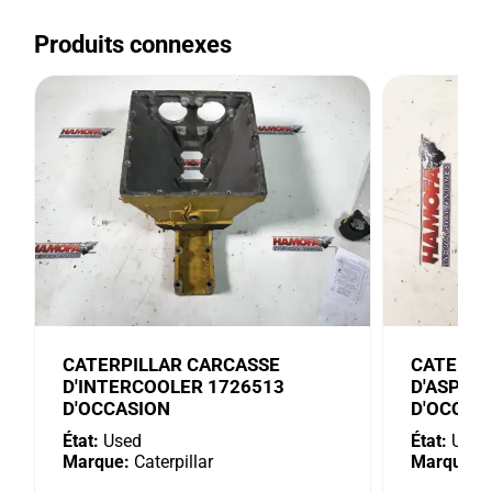
Produits connexes
CATERPILLAR CARCASSE
CATERPI
D'INTERCOOLER 1726513
D'ASPIR
D'OCCASION
D'OCCAS
État:
Used
État:
Used
Marque:
Caterpillar
Marque:
C