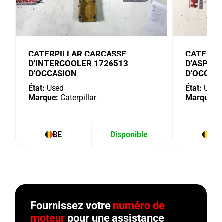
CATERPILLAR CARCASSE
CATERPI
D'INTERCOOLER 1726513
D'ASPIR
D'OCCASION
D'OCCAS
État:
Used
État:
Used
Marque:
Caterpillar
Marque:
C
BE
Disponible
BE
Fournissez votre
numéro de
moteur
pour une assistance