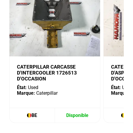
CATERPILLAR CARCASSE
CATERPI
D'INTERCOOLER 1726513
D'ASPIR
D'OCCASION
D'OCCAS
État:
Used
État:
Used
Marque:
Caterpillar
Marque:
C
BE
Disponible
BE