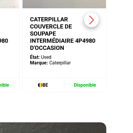
CATERPILLAR
COUVERCLE DE
SOUPAPE
980
INTERMÉDIAIRE 4P4980
D'OCCASION
État:
Used
Marque:
Caterpillar
nible
BE
Disponible
B