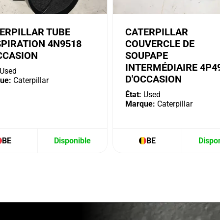
ERPILLAR TUBE
CATERPILLAR
SPIRATION 4N9518
COUVERCLE DE
CCASION
SOUPAPE
INTERMÉDIAIRE 4P4
Used
D'OCCASION
ue:
Caterpillar
État:
Used
Marque:
Caterpillar
BE
Disponible
BE
Dispo