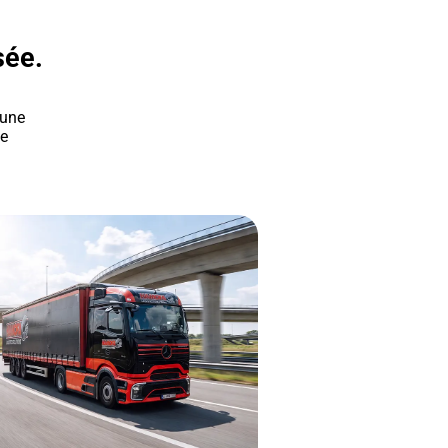
sée.
 une
le