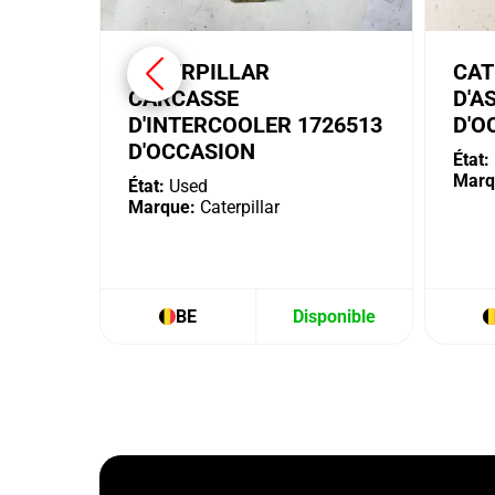
CATERPILLAR
CAT
CARCASSE
D'A
D'INTERCOOLER 1726513
D'O
D'OCCASION
État:
Marq
État:
Used
Marque:
Caterpillar
BE
Disponible