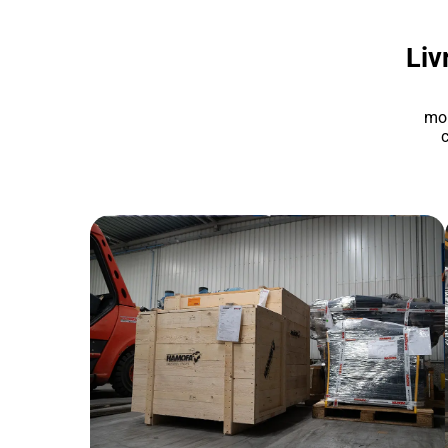
Liv
mon
c