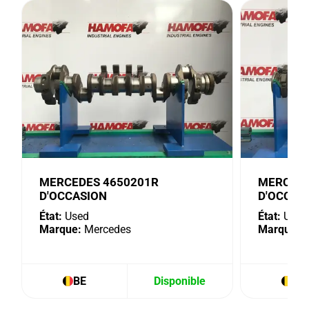
MERCEDES 4650201R
MERCEDE
D'OCCASION
D'OCCAS
État:
Used
État:
Used
Marque:
Mercedes
Marque:
M
BE
Disponible
BE