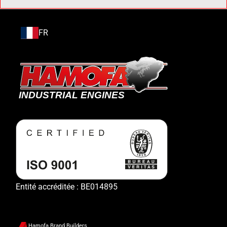
FR
Entité accréditée : BE014895
Hamofa Brand Builders