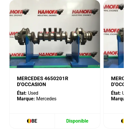
MERCEDES 4650201R
MERCEDE
D'OCCASION
D'OCCAS
État:
Used
État:
Used
Marque:
Mercedes
Marque:
M
BE
Disponible
BE