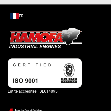
FR
Entité accréditée : BE014895
Hamofa Brand Builders