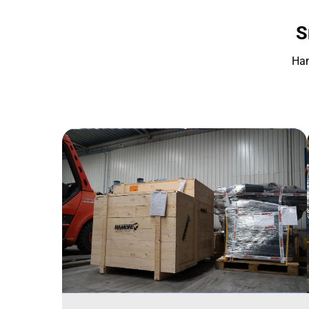
S
Ham