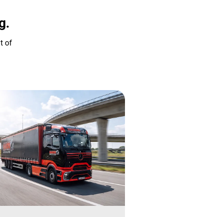
g.
t of