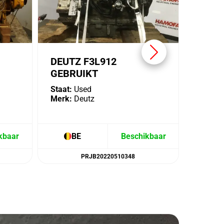
DEUTZ F3L912
GEBRUIKT
Staat:
Used
Merk:
Deutz
kbaar
BE
Beschikbaar
B
PRJB20220510348