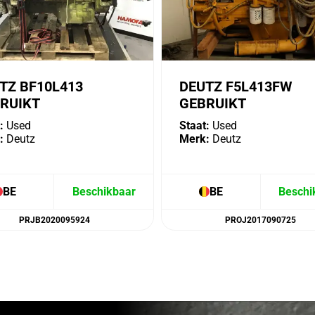
TZ BF10L413
DEUTZ F5L413FW
RUIKT
GEBRUIKT
:
Used
Staat:
Used
:
Deutz
Merk:
Deutz
BE
Beschikbaar
BE
Beschi
PRJB2020095924
PROJ2017090725