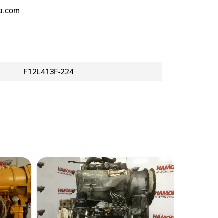
a.com
F12L413F-224
DEUT
GEBR
Staat:
U
Merk:
D