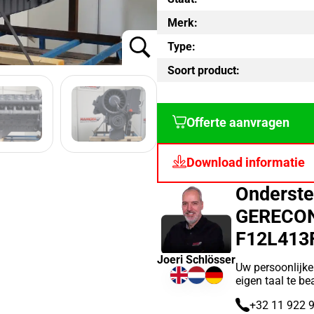
Merk:
Type:
Soort product:
Offerte aanvragen
Download informatie
Onderste
GERECON
F12L413
Joeri Schlösser
Uw persoonlijke
eigen taal te b
+32 11 922 