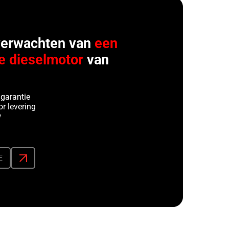
verwachten van
een
e dieselmotor
van
 garantie
r levering
w
E