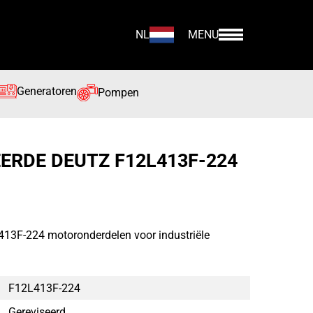
NL
MENU
Generatoren
Pompen
ERDE DEUTZ F12L413F-224
413F-224 motoronderdelen voor industriële
F12L413F-224
Gereviseerd