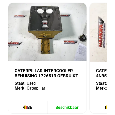
CATERPILLAR INTERCOOLER
CATERPI
BEHUISING 1726513 GEBRUIKT
4N9518 
Staat:
Used
Staat:
Use
Merk:
Caterpillar
Merk:
Cate
BE
Beschikbaar
BE