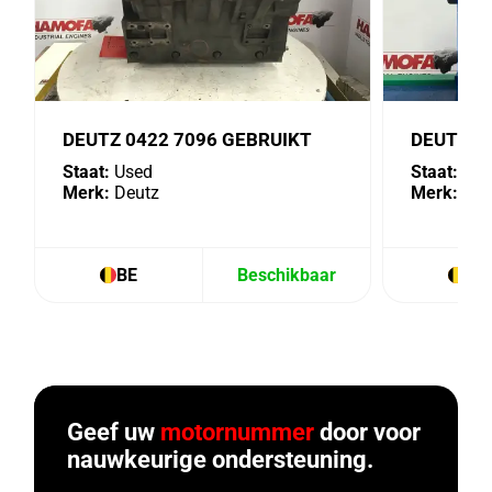
DEUTZ 0422 7096 GEBRUIKT
DEUTZ 4
Staat:
Used
Staat:
Use
Merk:
Deutz
Merk:
Deu
BE
Beschikbaar
BE
Geef uw
motornummer
door voor
nauwkeurige ondersteuning.