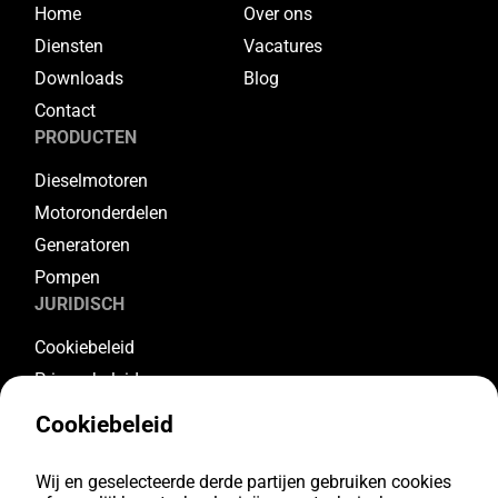
Home
Over ons
Diensten
Vacatures
Downloads
Blog
Contact
PRODUCTEN
Dieselmotoren
Motoronderdelen
Generatoren
Pompen
JURIDISCH
Cookiebeleid
Privacybeleid
Algemene voorwaarden
Cookiebeleid
Garantievoorwaarden
Retourvoorwaarden
Wij en geselecteerde derde partijen gebruiken cookies