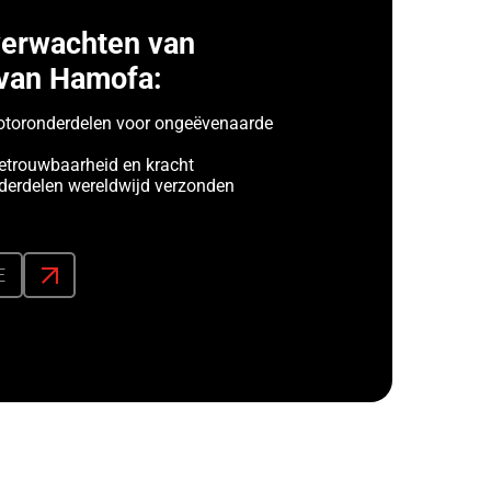
verwachten van
van Hamofa:
toronderdelen voor ongeëvenaarde
etrouwbaarheid en kracht
erdelen wereldwijd verzonden
E