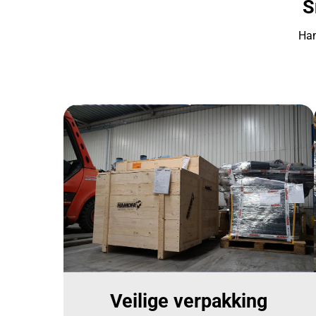
S
Ham
Veilige verpakking