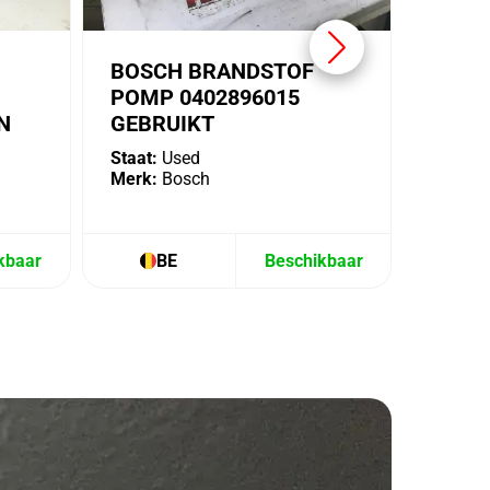
BOSCH BRANDSTOF
POMP 0402896015
N
GEBRUIKT
Staat:
Used
Merk:
Bosch
kbaar
BE
Beschikbaar
B