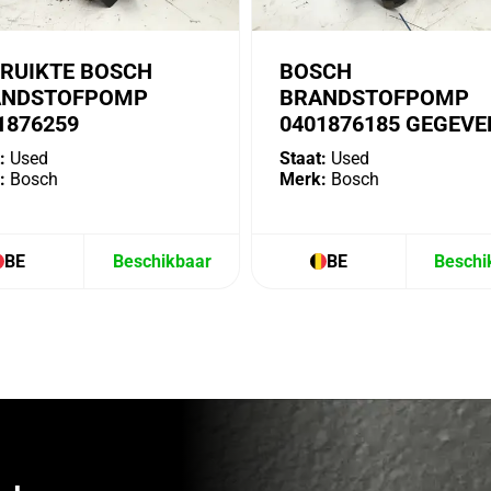
RUIKTE BOSCH
BOSCH
ANDSTOFPOMP
BRANDSTOFPOMP
1876259
0401876185 GEGEVE
:
Used
Staat:
Used
:
Bosch
Merk:
Bosch
BE
Beschikbaar
BE
Beschi