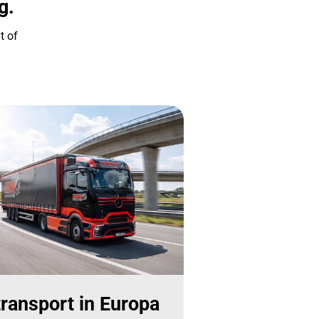
g.
t of
ransport in Europa