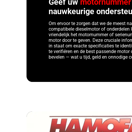
Geef uw
motornummer
nauwkeurige ondersteu
Om ervoor te zorgen dat we de meest n
compatibele dieselmotor of onderdelen 
vriendelijk het motornummer of serien
motor door te geven. Deze cruciale infor
in staat om exacte specificaties te identi
te verifiëren en de best passende motor 
bevelen — wat u tijd, geld en onnodige 