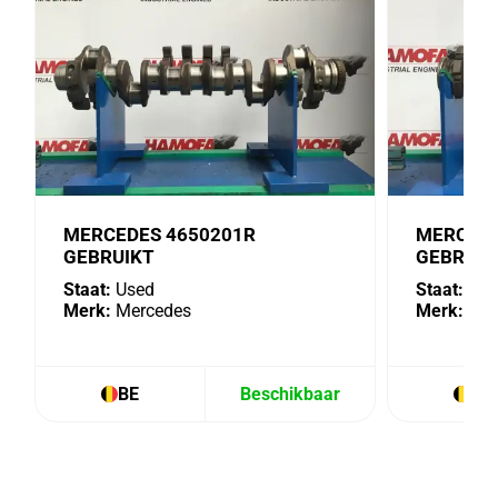
MERCEDES 4650201R
MERCEDE
GEBRUIKT
GEBRUIK
Staat:
Used
Staat:
Use
Merk:
Mercedes
Merk:
Mer
BE
Beschikbaar
BE