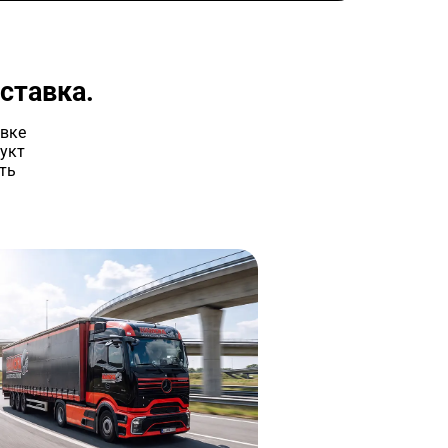
ставка.
авке
укт
ть