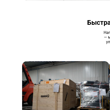
Быстра
Ham
— 
у