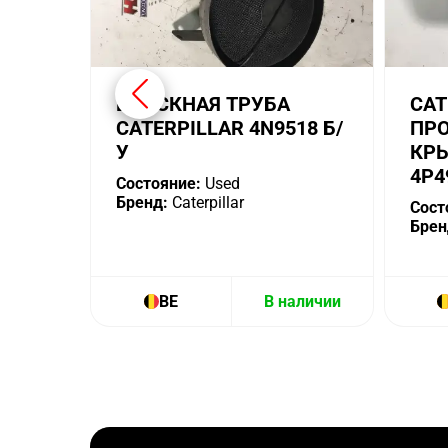
ВПУСКНАЯ ТРУБА
CAT
CATERPILLAR 4N9518 Б/
ПР
У
КР
4P4
Состояние:
Used
Бренд:
Caterpillar
Сост
Брен
BE
В наличии