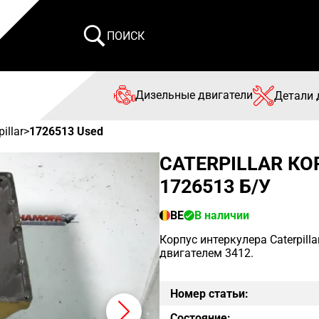
ПОИСК
Дизельные двигатели
Детали 
pillar
>
1726513 Used
CATERPILLAR К
1726513 Б/У
BE
В наличии
Корпус интеркулера Caterpill
двигателем 3412.
Номер статьи:
Состояние: