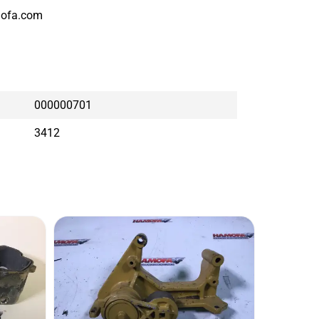
ofa.com
000000701
3412
CATE
ТЕРМ
Б/У
Состоя
Бренд: