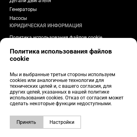
Детали двигателя
Генераторы
Насосы
ЮРИДИЧЕСКАЯ ИНФОРМАЦИЯ
Политика использования файлов cookie
Политика конфиденциальности
Политика использования файлов
Условия и положения
cookie
Условия гарантии
Условия возврата
Мы и выбранные третьи стороны используем
cookies или аналогичные технологии для
ПОДПИСЫВАЙТЕСЬ НА НАС
технических целей и, с вашего согласия, для
других целей, указанных в нашей политике
Youtube
использования cookies. Отказ от согласия может
Facebook
сделать некоторые функции недоступными.
Instagram
LinkedIn
Принять
Настройки