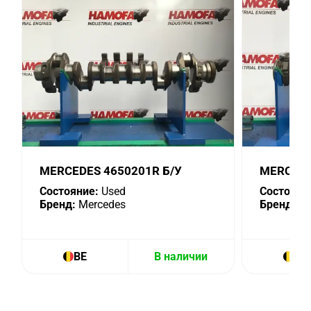
MERCEDES 4650201R Б/У
MERCEDE
Состояние:
Used
Состояни
Бренд:
Mercedes
Бренд:
Me
BE
В наличии
BE