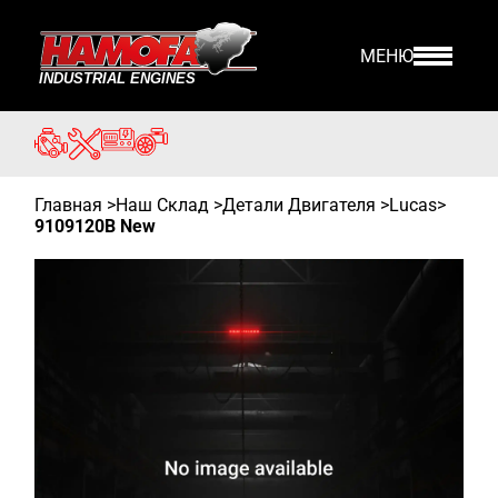
МЕНЮ
Главная
>
Наш Склад
>
Детали Двигателя >
Lucas
>
9109120B New