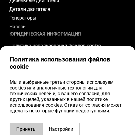
Дизельные двигатели
Детали двигателя
Генераторы
Насосы
ЮРИДИЧЕСКАЯ ИНФОРМАЦИЯ
Политика использования файлов cookie
Политика конфиденциальности
Политика использования файлов
Условия и положения
cookie
Условия гарантии
Условия возврата
Мы и выбранные третьи стороны используем
ПОДПИСЫВАЙТЕСЬ НА НАС
cookies или аналогичные технологии для
технических целей и, с вашего согласия, для
других целей, указанных в нашей политике
Youtube
использования cookies. Отказ от согласия может
Facebook
сделать некоторые функции недоступными.
Instagram
LinkedIn
Принять
Настройки