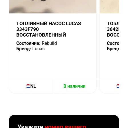
ТОПЛИВНЫЙ НАСОС LUCAS
ТОпЛИВ
3343F790
3642F60
ВОССТАНОВЛЕННЫЙ
ВОССТА
Состояние:
Rebuild
Состояни
Бренд:
Lucas
Бренд:
Lu
NL
В наличии
NL
Укажите
номер вашего