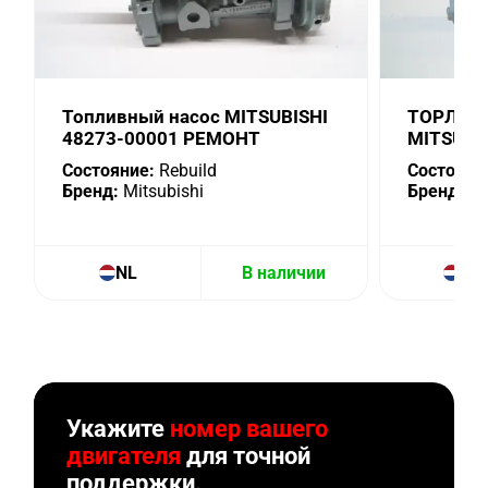
Топливный насос MITSUBISHI
TOPЛИВ
48273-00001 РЕМОНТ
MITSUBIS
Состояние:
Rebuild
Состояни
Бренд:
Mitsubishi
Бренд:
Mi
NL
В наличии
NL
Укажите
номер вашего
двигателя
для точной
поддержки.