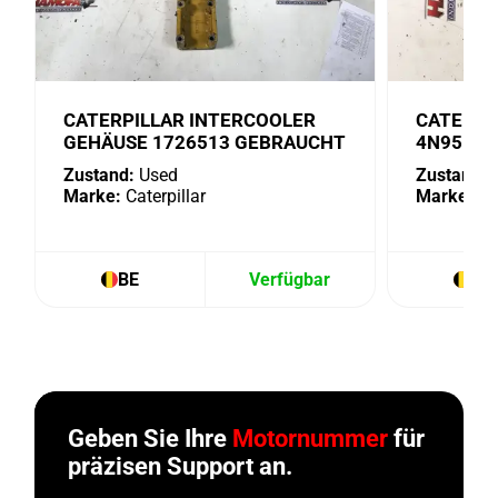
CATERPILLAR INTERCOOLER
CATERPI
GEHÄUSE 1726513 GEBRAUCHT
4N9518 
Zustand:
Used
Zustand:
U
Marke:
Caterpillar
Marke:
Cat
BE
Verfügbar
BE
Geben Sie Ihre
Motornummer
für
präzisen Support an.