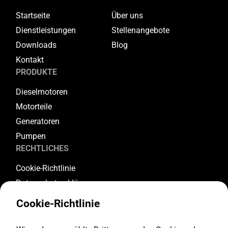
Startseite
Über uns
Dienstleistungen
Stellenangebote
Downloads
Blog
Kontakt
PRODUKTE
Dieselmotoren
Motorteile
Generatoren
Pumpen
RECHTLICHES
Cookie-Richtlinie
Datenschutzerklärung
Allgemeine Geschäftsbedingungen
Cookie-Richtlinie
Garantiebedingungen
Rückgabe- und Stornierungsbedingungen