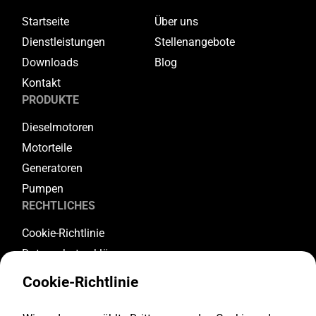
Startseite
Über uns
Dienstleistungen
Stellenangebote
Downloads
Blog
Kontakt
PRODUKTE
Dieselmotoren
Motorteile
Generatoren
Pumpen
RECHTLICHES
Cookie-Richtlinie
Datenschutzerklärung
Allgemeine Geschäftsbedingungen
Cookie-Richtlinie
Garantiebedingungen
Rückgabe- und Stornierungsbedingungen