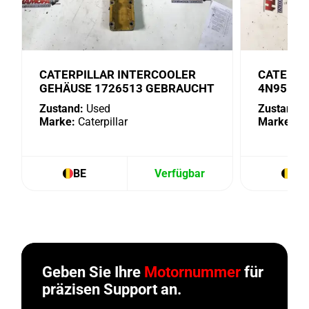
CATERPILLAR INTERCOOLER
CATERPI
GEHÄUSE 1726513 GEBRAUCHT
4N9518 
Zustand:
Used
Zustand:
U
Marke:
Caterpillar
Marke:
Cat
BE
Verfügbar
BE
Geben Sie Ihre
Motornummer
für
präzisen Support an.