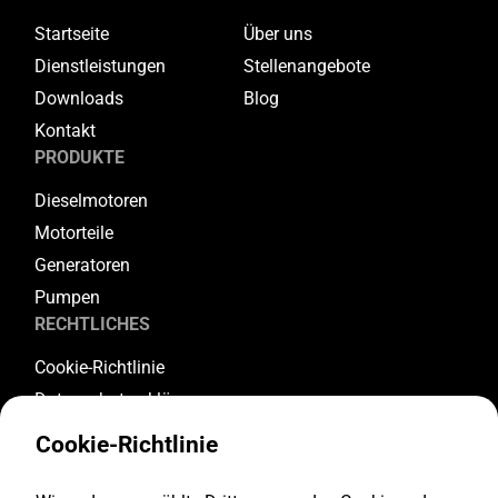
Startseite
Über uns
Dienstleistungen
Stellenangebote
Downloads
Blog
Kontakt
PRODUKTE
Dieselmotoren
Motorteile
Generatoren
Pumpen
RECHTLICHES
Cookie-Richtlinie
Datenschutzerklärung
Allgemeine Geschäftsbedingungen
Cookie-Richtlinie
Garantiebedingungen
Rückgabe- und Stornierungsbedingungen