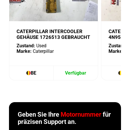
CATERPILLAR INTERCOOLER
CATERPI
GEHÄUSE 1726513 GEBRAUCHT
4N9518 
Zustand:
Used
Zustand:
U
Marke:
Caterpillar
Marke:
Cat
BE
Verfügbar
BE
Geben Sie Ihre
Motornummer
für
präzisen Support an.