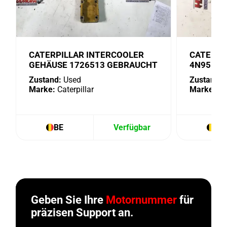
CATERPILLAR INTERCOOLER
CATERPI
GEHÄUSE 1726513 GEBRAUCHT
4N9518 
Zustand:
Used
Zustand:
U
Marke:
Caterpillar
Marke:
Cat
BE
Verfügbar
BE
Geben Sie Ihre
Motornummer
für
präzisen Support an.