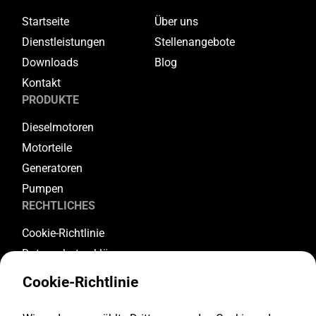
Startseite
Über uns
Dienstleistungen
Stellenangebote
Downloads
Blog
Kontakt
PRODUKTE
Dieselmotoren
Motorteile
Generatoren
Pumpen
RECHTLICHES
Cookie-Richtlinie
Datenschutzerklärung
Allgemeine Geschäftsbedingungen
Cookie-Richtlinie
Garantiebedingungen
Rückgabe- und Stornierungsbedingungen