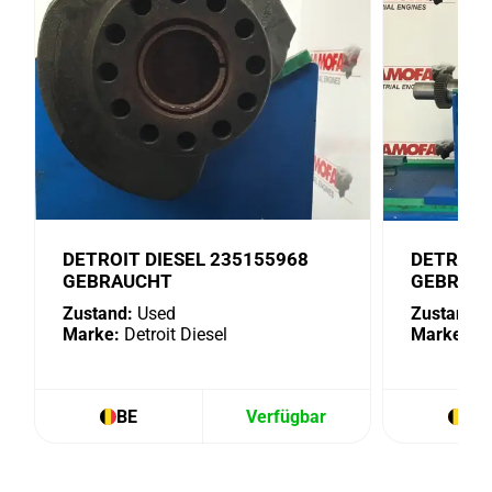
DETROIT DIESEL 235155968
DETROIT
GEBRAUCHT
GEBRAU
Zustand:
Used
Zustand:
U
Marke:
Detroit Diesel
Marke:
Det
BE
Verfügbar
BE