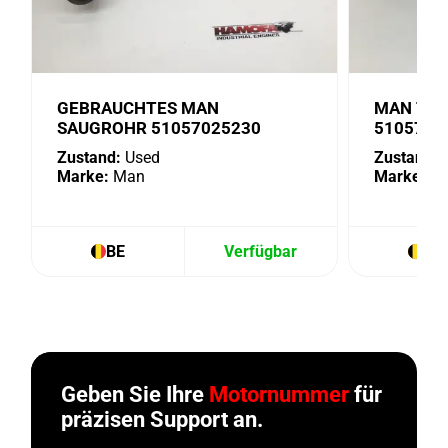
GEBRAUCHTES MAN
MAN TUR
SAUGROHR 51057025230
5105702
Zustand:
Used
Zustand:
U
Marke:
Man
Marke:
M
BE
Verfügbar
BE
Geben Sie Ihre
Motornummer
für
präzisen Support an.