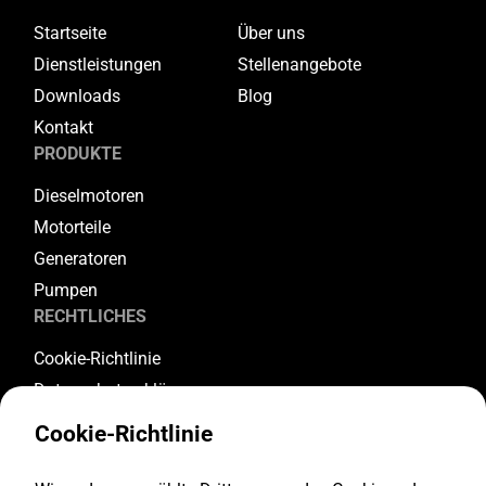
Startseite
Über uns
Dienstleistungen
Stellenangebote
Downloads
Blog
Kontakt
PRODUKTE
Dieselmotoren
Motorteile
Generatoren
Pumpen
RECHTLICHES
Cookie-Richtlinie
Datenschutzerklärung
Allgemeine Geschäftsbedingungen
Cookie-Richtlinie
Garantiebedingungen
Rückgabe- und Stornierungsbedingungen