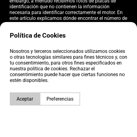
embargo, a menudo recibimos fotos de placas de
identificación que no contienen la información
necesaria para identificar correctamente el motor. En
este artículo explicamos dónde encontrar el número de
serie correcto en un motor diésel industrial Caterpillar
y qué placas no deben utilizarse para la identificación.
Política de Cookies
Nosotros y terceros seleccionados utilizamos cookies
o otras tecnologías similares para fines técnicos y, con
El motor de este ejemplo
tu consentimiento, para otros fines especificados en
nuestra política de cookies. Rechazar el
El motor que se muestra en estas fotos es un motor
consentimiento puede hacer que ciertas funciones no
diésel industrial Caterpillar, utilizado habitualmente en
estén disponibles.
aplicaciones industriales y grupos electrógenos. Al
igual que la mayoría de los motores Caterpillar, está
equipado con varias placas y etiquetas, pero solo una
Aceptar
Preferencias
de ellas es la placa oficial de identificación del motor.