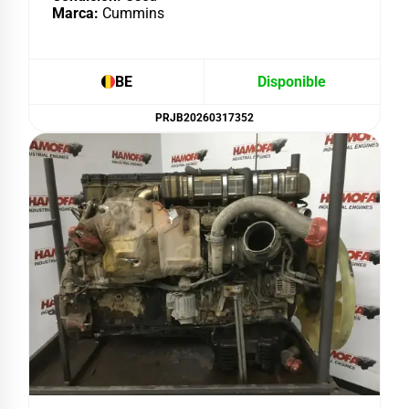
Marca:
Cummins
BE
Disponible
PRJB20260317352