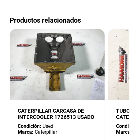
Productos relacionados
CATERPILLAR CARCASA DE
TUBO DE
INTERCOOLER 1726513 USADO
CATERPI
Condición:
Used
Condición
Marca:
Caterpillar
Marca:
Cat