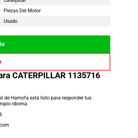
Caterpillar
Piezas Del Motor
Usado
to
n
para CATERPILLAR 1135716
l de Hamofa está listo para responder tus
ropio idioma.
6
.com