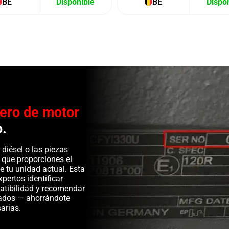
BE
Disponible
BE
Dispo
ero de motor
o.
diésel o las piezas
 que proporciones el
e tu unidad actual. Esta
pertos identificar
patibilidad y recomendar
ados — ahorrándote
arias.