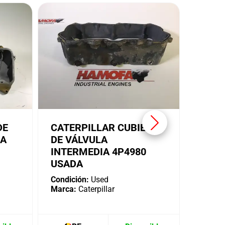
SOPO
ALTE
CATE
USAD
Condici
Marca:
DE
CATERPILLAR CUBIERTA
IA
DE VÁLVULA
INTERMEDIA 4P4980
USADA
Condición:
Used
Marca:
Caterpillar