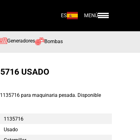
ES
MENÚ
Generadores
Bombas
35716 USADO
r 1135716 para maquinaria pesada. Disponible
1135716
Usado