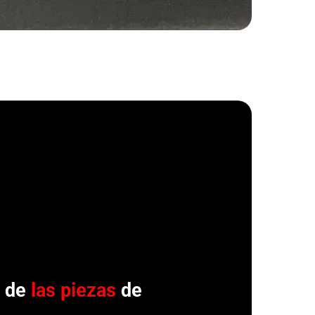
r de
las piezas
de