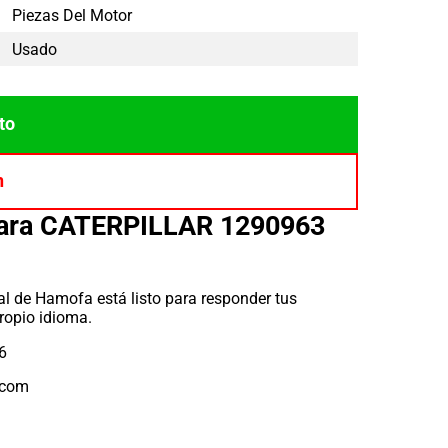
Piezas Del Motor
Usado
to
n
para CATERPILLAR 1290963
l de Hamofa está listo para responder tus
ropio idioma.
6
.com