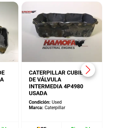
SOPO
ALTE
CATE
USAD
Condici
Marca:
DE
CATERPILLAR CUBIERTA
IA
DE VÁLVULA
INTERMEDIA 4P4980
USADA
Condición:
Used
Marca:
Caterpillar