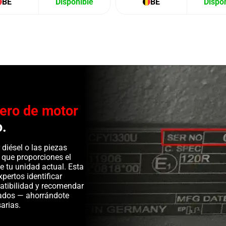
BE
Disponible
BE
Dispo
ero de motor
o.
diésel o las piezas
 que proporciones el
e tu unidad actual. Esta
pertos identificar
patibilidad y recomendar
ados — ahorrándote
arias.