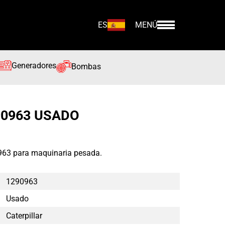
ES
MENÚ
Generadores
Bombas
90963 USADO
0963 para maquinaria pesada.
1290963
Usado
Caterpillar