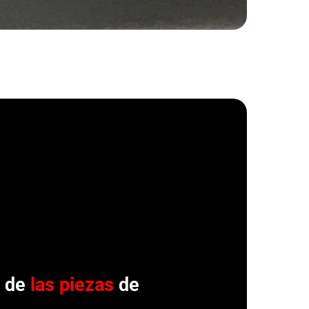
r de
las piezas
de