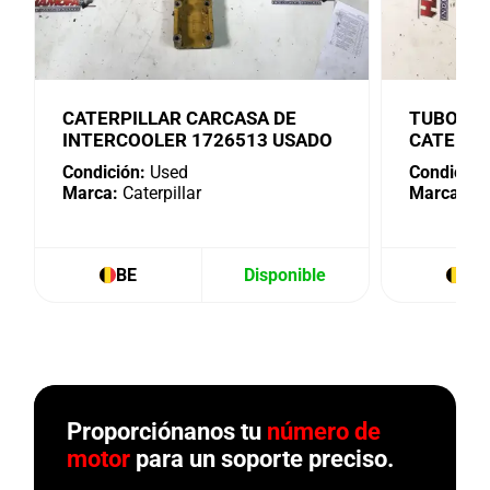
CATERPILLAR CARCASA DE
TUBO DE
INTERCOOLER 1726513 USADO
CATERPI
Condición:
Used
Condición
Marca:
Caterpillar
Marca:
Cat
BE
Disponible
BE
Proporciónanos tu
número de
motor
para un soporte preciso.