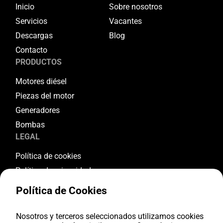
Inicio
Sobre nosotros
Servicios
Vacantes
Descargas
Blog
Contacto
PRODUCTOS
Motores diésel
Piezas del motor
Generadores
Bombas
LEGAL
Política de cookies
Política de privacidad
Términos y condiciones
Política de Cookies
Condiciones de garantía
Condiciones de devolución
Nosotros y terceros seleccionados utilizamos cookies