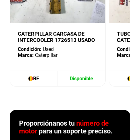
CATERPILLAR CARCASA DE
TUBO DE
INTERCOOLER 1726513 USADO
CATERPI
Condición:
Used
Condición
Marca:
Caterpillar
Marca:
Cat
BE
Disponible
BE
Proporciónanos tu
número de
motor
para un soporte preciso.