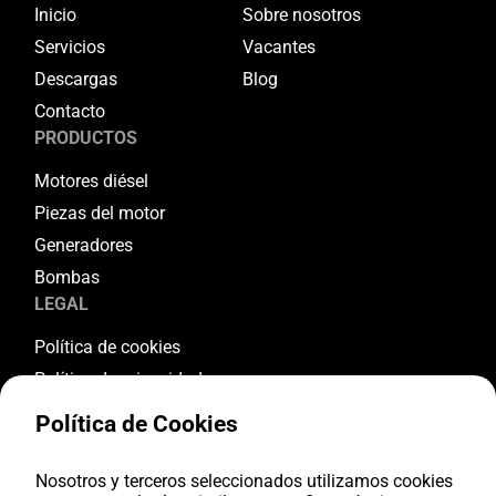
Inicio
Sobre nosotros
Servicios
Vacantes
Descargas
Blog
Contacto
PRODUCTOS
Motores diésel
Piezas del motor
Generadores
Bombas
LEGAL
Política de cookies
Política de privacidad
Términos y condiciones
Política de Cookies
Condiciones de garantía
Condiciones de devolución
Nosotros y terceros seleccionados utilizamos cookies