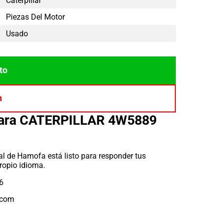
Caterpillar
Piezas Del Motor
Usado
to
n
para CATERPILLAR 4W5889
l de Hamofa está listo para responder tus
ropio idioma.
6
.com