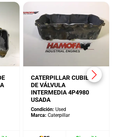
SOPO
ALTE
CATE
USAD
Condici
Marca:
DE
CATERPILLAR CUBIERTA
IA
DE VÁLVULA
INTERMEDIA 4P4980
USADA
Condición:
Used
Marca:
Caterpillar