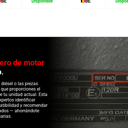
BE
Disponible
BE
Dispo
ero de motor
o.
diésel o las piezas
 que proporciones el
e tu unidad actual. Esta
pertos identificar
patibilidad y recomendar
ados — ahorrándote
arias.