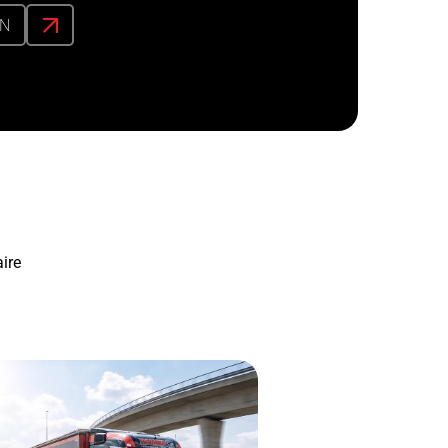
ÓN
ire