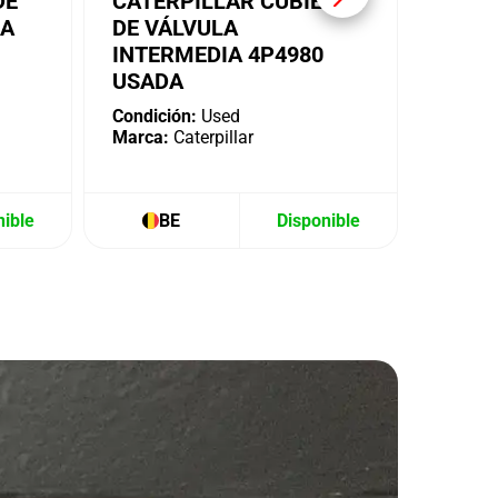
DE
CATERPILLAR CUBIERTA
IA
DE VÁLVULA
INTERMEDIA 4P4980
USADA
Condición:
Used
Marca:
Caterpillar
nible
BE
Disponible
B