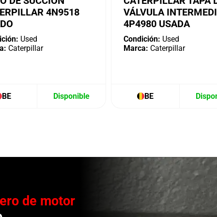
O DE SUCCIÓN
CATERPILLAR TAPA 
ERPILLAR 4N9518
VÁLVULA INTERMED
ADO
4P4980 USADA
ción:
Used
Condición:
Used
a:
Caterpillar
Marca:
Caterpillar
BE
Disponible
BE
Dispo
ero de motor
o.