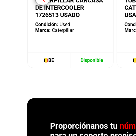
CATERPILLAR CARCASA
TUB
DE INTERCOOLER
CAT
1726513 USADO
US
Condición:
Used
Condi
Marca:
Caterpillar
Marc
BE
Disponible
Proporciónanos tu
núm
para un soporte precis