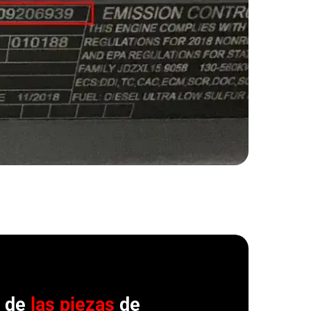
r de
las piezas
de