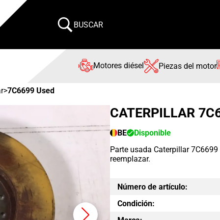
BUSCAR
Motores diésel
Piezas del motor
ar
>
7C6699 Used
CATERPILLAR 7C
BE
Disponible
Parte usada Caterpillar 7C6699 
reemplazar.
Número de artículo:
Condición: