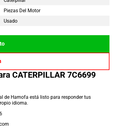
Caterpillar
Piezas Del Motor
Usado
to
n
para CATERPILLAR 7C6699
l de Hamofa está listo para responder tus
ropio idioma.
6
.com