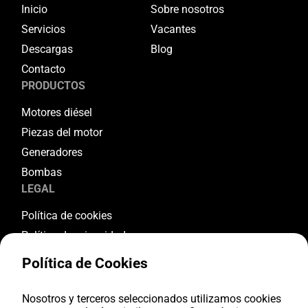
Inicio
Sobre nosotros
Servicios
Vacantes
Descargas
Blog
Contacto
PRODUCTOS
Motores diésel
Piezas del motor
Generadores
Bombas
LEGAL
Política de cookies
Política de privacidad
Términos y condiciones
Política de Cookies
Condiciones de garantía
Condiciones de devolución
Nosotros y terceros seleccionados utilizamos cookies