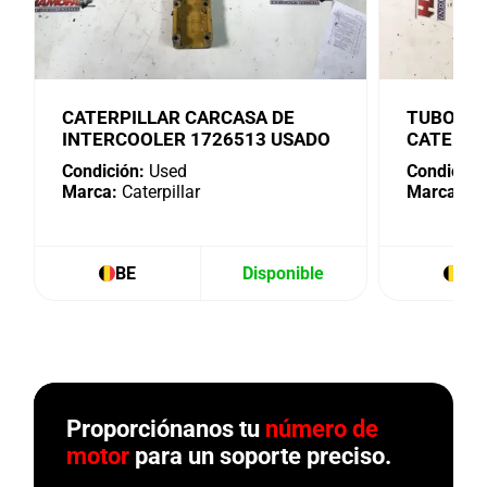
CATERPILLAR CARCASA DE
TUBO DE
INTERCOOLER 1726513 USADO
CATERPI
Condición:
Used
Condición
Marca:
Caterpillar
Marca:
Cat
BE
Disponible
BE
Proporciónanos tu
número de
motor
para un soporte preciso.