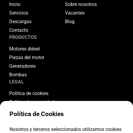
Inicio
Sobre nosotros
Servicios
Vacantes
Descargas
Blog
Contacto
PRODUCTOS
Motores diésel
Piezas del motor
Generadores
Bombas
LEGAL
Política de cookies
Política de privacidad
Términos y condiciones
Política de Cookies
Condiciones de garantía
Condiciones de devolución
Nosotros y terceros seleccionados utilizamos cookies