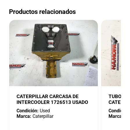
Productos relacionados
CATERPILLAR CARCASA DE
TUBO DE
INTERCOOLER 1726513 USADO
CATERPI
Condición:
Used
Condición
Marca:
Caterpillar
Marca:
Cat