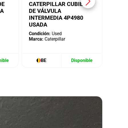
DE
CATERPILLAR CUBIERTA
IA
DE VÁLVULA
INTERMEDIA 4P4980
USADA
Condición:
Used
Marca:
Caterpillar
nible
BE
Disponible
B