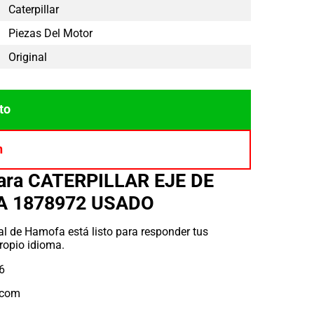
Caterpillar
Piezas Del Motor
Original
to
n
para CATERPILLAR EJE DE
A 1878972 USADO
l de Hamofa está listo para responder tus
ropio idioma.
6
.com