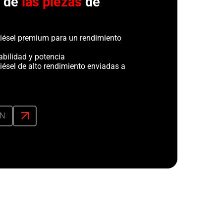
r de
las piezas
de
iésel premium para un rendimiento
abilidad y potencia
iésel de alto rendimiento enviadas a
ÓN