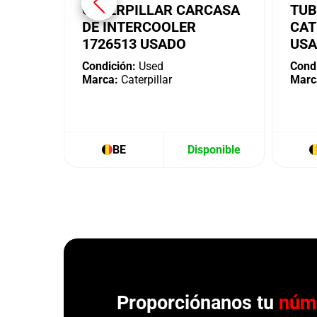
CATERPILLAR CARCASA
TUB
DE INTERCOOLER
CAT
1726513 USADO
US
Condición:
Used
Condi
Marca:
Caterpillar
Marc
BE
Disponible
Proporciónanos tu
núm