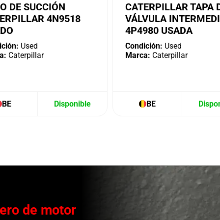
O DE SUCCIÓN
CATERPILLAR TAPA 
ERPILLAR 4N9518
VÁLVULA INTERMED
ADO
4P4980 USADA
ción:
Used
Condición:
Used
a:
Caterpillar
Marca:
Caterpillar
BE
Disponible
BE
Dispo
ero de motor