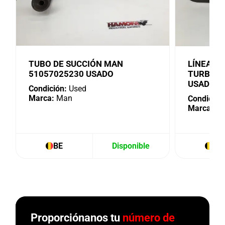
TUBO DE SUCCIÓN MAN
LÍNEA D
51057025230 USADO
TURBO M
USADA
Condición:
Used
Marca:
Man
Condición
Marca:
M
BE
Disponible
BE
Proporciónanos tu
número de