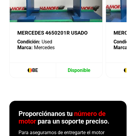
MERCEDES 4650201R USADO
MERCEDE
Condición:
Used
Condición
Marca:
Mercedes
Marca:
Me
BE
Disponible
BE
Proporciónanos tu
número de
motor
para un soporte preciso.
Para asegurarnos de entregarte el motor