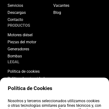
Servicios
Vacantes
Descargas
Blog
Contacto
PRODUCTOS
Motores diésel
Piezas del motor
Generadores
Bombas
LEGAL
Política de cookies
Política de privacidad
Términos y condiciones
Política de Cookies
Condiciones de garantía
Condiciones de devolución
Nosotros y terceros seleccionados utilizamos cookies
o otras tecnologías similares para fines técnicos y, con
SÍGUENOS