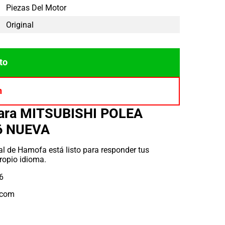
Piezas Del Motor
Original
to
n
para MITSUBISHI POLEA
6 NUEVA
l de Hamofa está listo para responder tus
ropio idioma.
6
.com