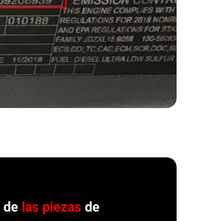
r de
las piezas
de