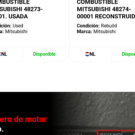
BUSTIBLE
COMBUSTIBLE
SUBISHI 48273-
MITSUBISHI 48274-
01. USADA
00001 RECONSTRUI
ción:
Used
Condición:
Rebuild
a:
Mitsubishi
Marca:
Mitsubishi
NL
Disponible
NL
Dispo
ero de motor
o.