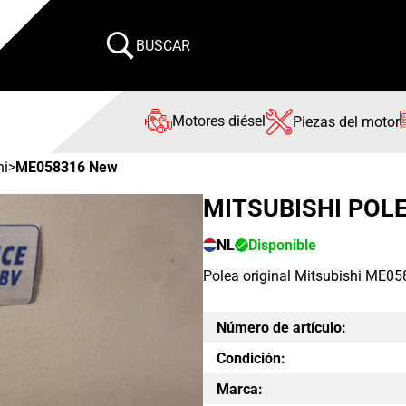
BUSCAR
Motores diésel
Piezas del motor
hi
>
ME058316 New
MITSUBISHI POL
NL
Disponible
Polea original Mitsubishi ME05
Número de artículo:
Condición:
Marca: