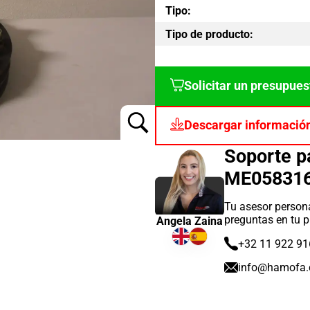
Tipo:
Tipo de producto:
Solicitar un presupues
Descargar informació
Soporte 
ME05831
Tu asesor persona
preguntas en tu p
Angela Zaina
+32 11 922 91
info@hamofa