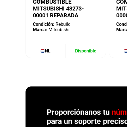
COMBUSTIBLE
COM
MITSUBISHI 48273-
MIT
00001 REPARADA
000
Condición:
Rebuild
Condi
Marca:
Mitsubishi
Marc
NL
Disponible
Proporciónanos tu
núm
para un soporte precis