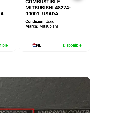
COMBUSTIBLE
MITSUBISHI 48274-
DA
00001. USADA
Condición:
Used
Marca:
Mitsubishi
nible
NL
Disponible
N