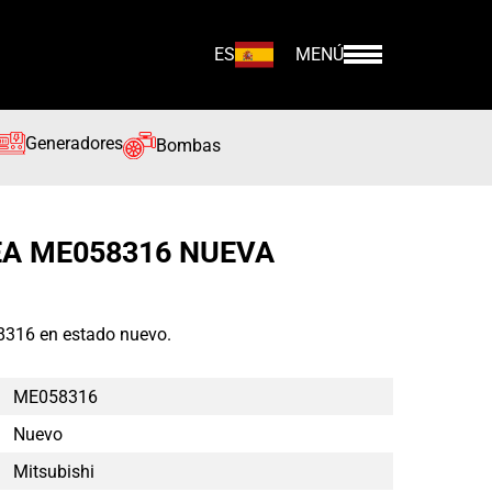
ES
MENÚ
Generadores
Bombas
EA ME058316 NUEVA
8316 en estado nuevo.
ME058316
Nuevo
Mitsubishi