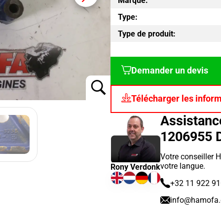
Marque:
Type:
Type de produit:
Demander un devis
Télécharger les infor
Assistan
1206955 
Votre conseiller 
votre langue.
Rony Verdonk
+32 11 922 9
info@hamofa