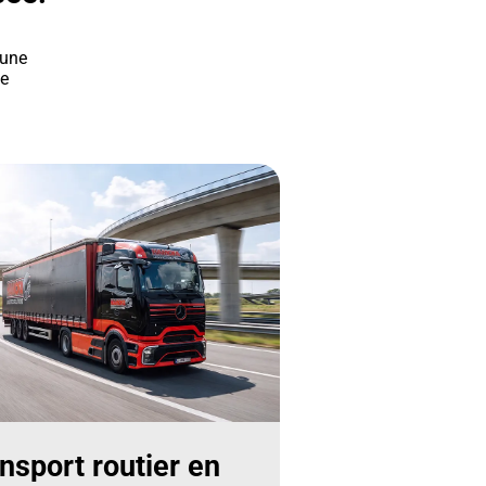
 une
le
nsport routier en