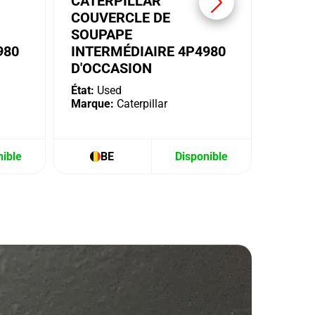
CATERPILLAR
COUVERCLE DE
SOUPAPE
980
INTERMÉDIAIRE 4P4980
D'OCCASION
État:
Used
Marque:
Caterpillar
nible
BE
Disponible
B