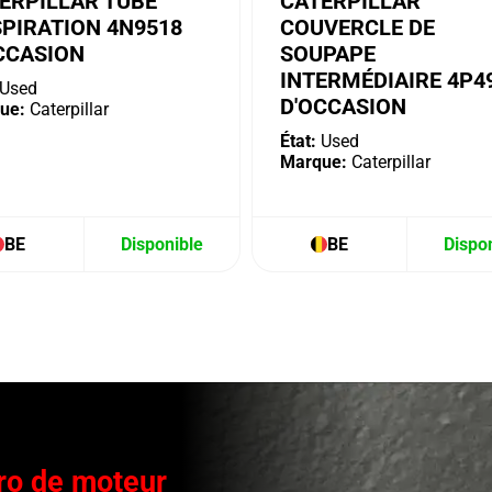
ERPILLAR TUBE
CATERPILLAR
SPIRATION 4N9518
COUVERCLE DE
CCASION
SOUPAPE
INTERMÉDIAIRE 4P4
Used
D'OCCASION
ue:
Caterpillar
État:
Used
Marque:
Caterpillar
BE
Disponible
BE
Dispo
o de moteur