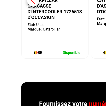
CATERPILLAR
CAT
CARCASSE
D'A
D'INTERCOOLER 1726513
D'O
D'OCCASION
État:
Marq
État:
Used
Marque:
Caterpillar
BE
Disponible
Fournissez votre
numér