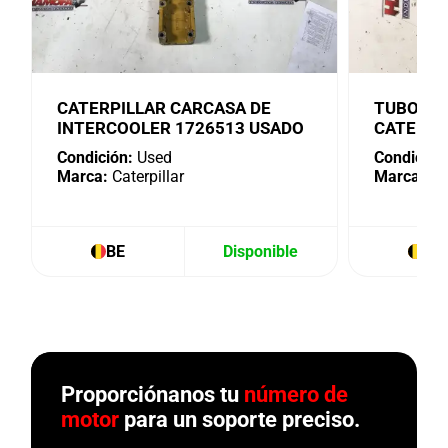
CATERPILLAR CARCASA DE
TUBO DE
INTERCOOLER 1726513 USADO
CATERPI
Condición:
Used
Condición
Marca:
Caterpillar
Marca:
Cat
BE
Disponible
BE
Proporciónanos tu
número de
motor
para un soporte preciso.