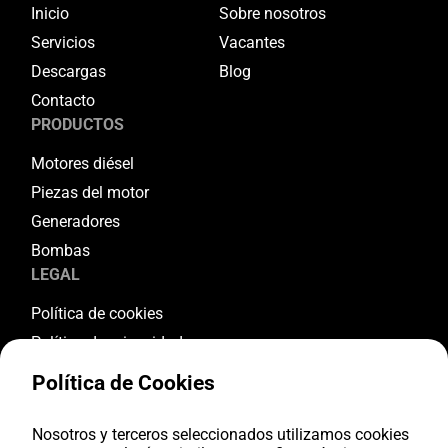
Inicio
Sobre nosotros
Servicios
Vacantes
Descargas
Blog
Contacto
PRODUCTOS
Motores diésel
Piezas del motor
Generadores
Bombas
LEGAL
Política de cookies
Política de privacidad
Términos y condiciones
Política de Cookies
Condiciones de garantía
Condiciones de devolución
Nosotros y terceros seleccionados utilizamos cookies