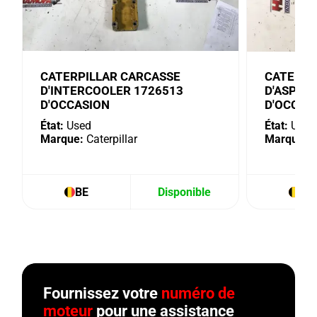
CATERPILLAR CARCASSE
CATERPI
D'INTERCOOLER 1726513
D'ASPIR
D'OCCASION
D'OCCAS
État:
Used
État:
Used
Marque:
Caterpillar
Marque:
C
BE
Disponible
BE
Fournissez votre
numéro de
moteur
pour une assistance