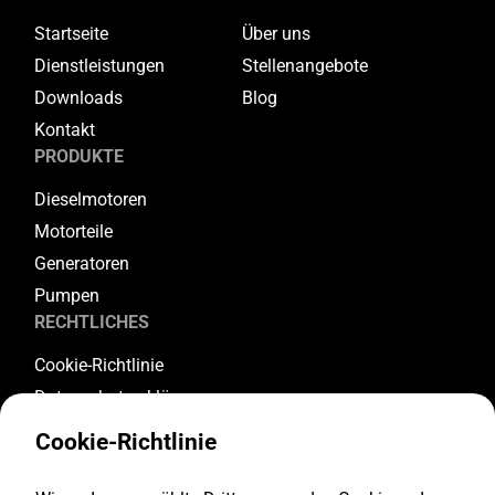
Startseite
Über uns
Dienstleistungen
Stellenangebote
Downloads
Blog
Kontakt
PRODUKTE
Dieselmotoren
Motorteile
Generatoren
Pumpen
RECHTLICHES
Cookie-Richtlinie
Datenschutzerklärung
Allgemeine Geschäftsbedingungen
Cookie-Richtlinie
Garantiebedingungen
Rückgabe- und Stornierungsbedingungen