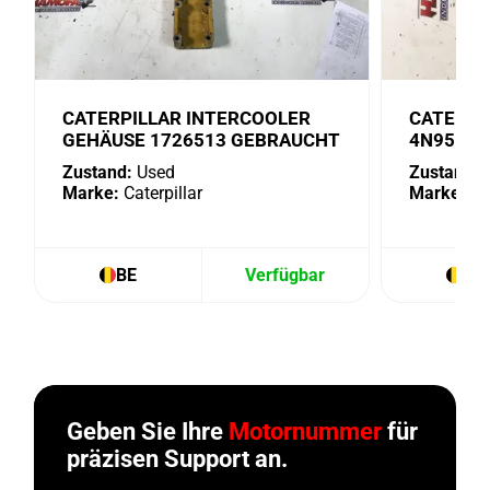
CATERPILLAR INTERCOOLER
CATERPI
GEHÄUSE 1726513 GEBRAUCHT
4N9518 
Zustand:
Used
Zustand:
U
Marke:
Caterpillar
Marke:
Cat
BE
Verfügbar
BE
Geben Sie Ihre
Motornummer
für
präzisen Support an.