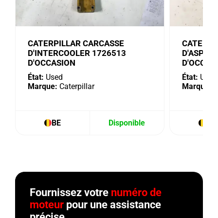
CATERPILLAR CARCASSE
CATERPI
D'INTERCOOLER 1726513
D'ASPIR
D'OCCASION
D'OCCAS
État:
Used
État:
Used
Marque:
Caterpillar
Marque:
C
BE
Disponible
BE
Fournissez votre
numéro de
moteur
pour une assistance
précise.