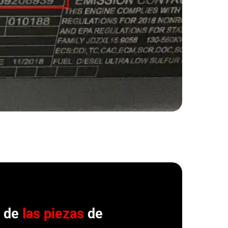
r de
las piezas
de