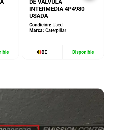
IA
DE VÁLVULA
INTERMEDIA 4P4980
USADA
Condición:
Used
Marca:
Caterpillar
nible
BE
Disponible
B