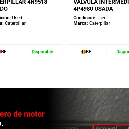
ERPILLAR 4N9518
VÁLVULA INTERMED
ADO
4P4980 USADA
ción:
Used
Condición:
Used
a:
Caterpillar
Marca:
Caterpillar
BE
Disponible
BE
Dispo
ero de motor
o.