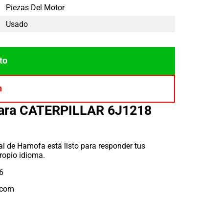
Piezas Del Motor
Usado
to
n
para CATERPILLAR 6J1218
l de Hamofa está listo para responder tus
ropio idioma.
6
.com