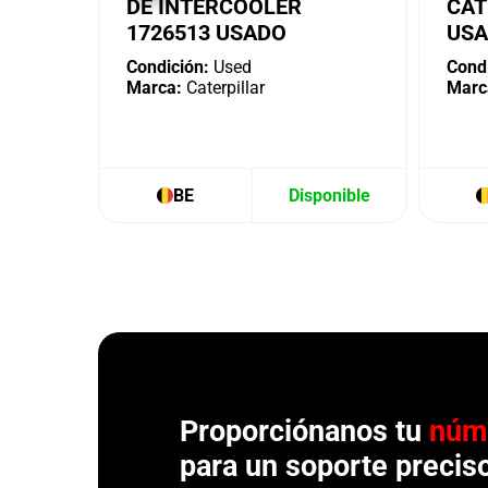
DE INTERCOOLER
CAT
1726513 USADO
US
Condición:
Used
Condi
Marca:
Caterpillar
Marc
BE
Disponible
Proporciónanos tu
núm
para un soporte precis