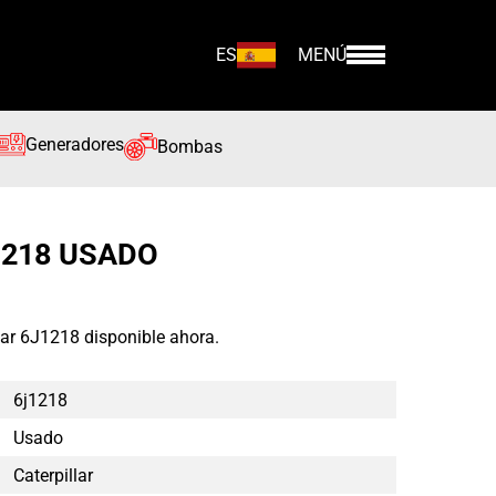
ES
MENÚ
Generadores
Bombas
1218 USADO
lar 6J1218 disponible ahora.
6j1218
Usado
Caterpillar