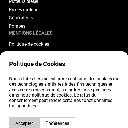
Moteurs diesel
Pièces moteur
Générateurs
Pompes
MENTIONS LÉGALES
Politique de cookies
Politique de confidentialité
Conditions générales
Politique de Cookies
Conditions de garantie
Conditions de retour
Nous et des tiers sélectionnés utilisons des cookies ou
SUIVEZ-NOUS
des technologies similaires à des fins techniques et,
avec votre consentement, à d'autres fins spécifiées
dans notre politique de cookies. Le refus du
Youtube
consentement peut rendre certaines fonctionnalités
Facebook
indisponibles.
Instagram
LinkedIn
Accepter
Préférences