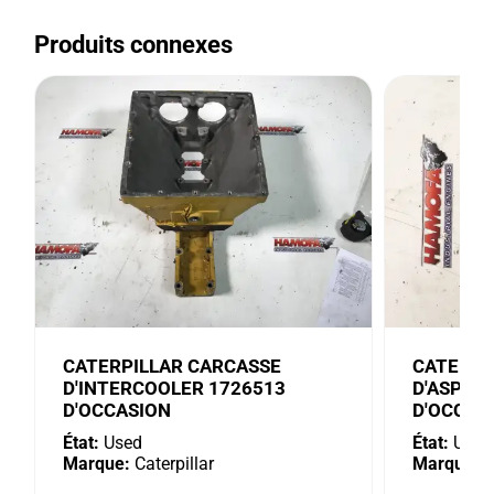
Produits connexes
CATERPILLAR CARCASSE
CATERPI
D'INTERCOOLER 1726513
D'ASPIR
D'OCCASION
D'OCCAS
État:
Used
État:
Used
Marque:
Caterpillar
Marque:
C