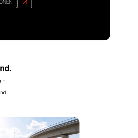
IONEN
and.
n –
end