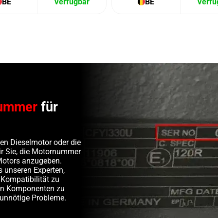
BE
Verfügbar
BE
Verfü
ummer
für
en Dieselmotor oder die
wir Sie, die Motornummer
Motors anzugeben.
s unseren Experten,
 Kompatibilität zu
ten Komponenten zu
 unnötige Probleme.