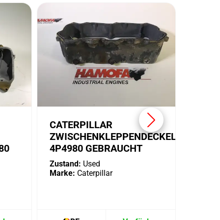
CATE
ALTE
1982
Zustan
Marke:
CATERPILLAR
ZWISCHENKLEPPENDECKEL
80
4P4980 GEBRAUCHT
Zustand:
Used
Marke:
Caterpillar