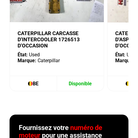
CATERPILLAR CARCASSE
CATERPI
D'INTERCOOLER 1726513
D'ASPIR
D'OCCASION
D'OCCAS
État:
Used
État:
Used
Marque:
Caterpillar
Marque:
C
BE
Disponible
BE
Fournissez votre
numéro de
moteur
pour une assistance