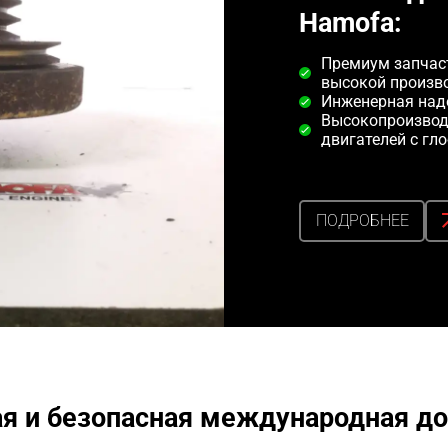
Hamofa:
Премиум запчаст
высокой произв
Инженерная над
Высокопроизвод
двигателей с гл
ПОДРОБНЕЕ
я и безопасная международная до