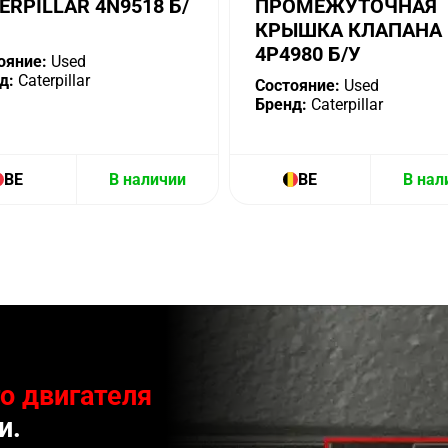
ERPILLAR 4N9518 Б/
ПРОМЕЖУТОЧНАЯ
КРЫШКА КЛАПАНА
4P4980 Б/У
ояние:
Used
д:
Caterpillar
Состояние:
Used
Бренд:
Caterpillar
BE
В наличии
BE
В нал
о двигателя
и.