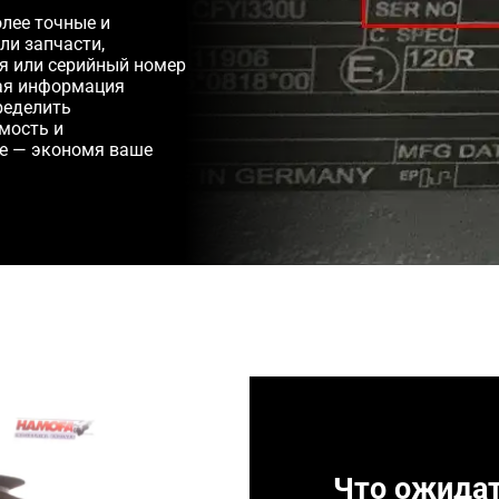
лее точные и
ли запчасти,
ля или серийный номер
ная информация
ределить
мость и
е — экономя ваше
Что ожида