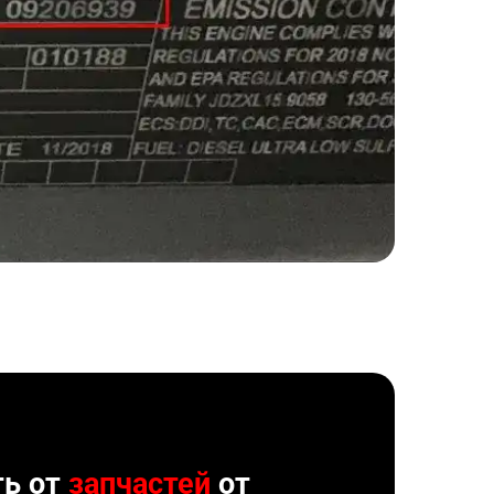
ть от
запчастей
от