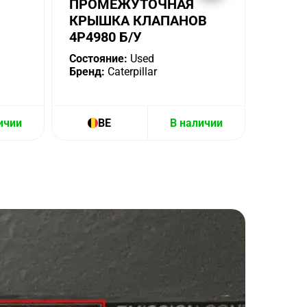
ПРОМЕЖУТОЧНАЯ
КРЫШКА КЛАПАНОВ
4P4980 Б/У
Состояние:
Used
Бренд:
Caterpillar
ичии
BE
В наличии
B