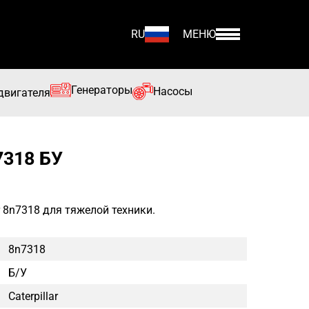
RU
МЕНЮ
Генераторы
Насосы
двигателя
7318 БУ
ar 8n7318 для тяжелой техники.
8n7318
Б/у
Caterpillar