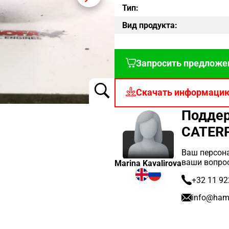
Тип:
Вид продукта:
Запросить предложе
Скачать информаци
Поддер
CATERP
Ваш персона
ваши вопро
Marina Kavalirova
+32 11 92
info@ham