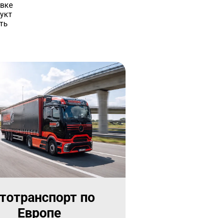
авке
укт
ть
тотранспорт по
Европе