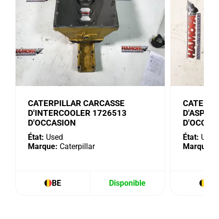
CATERPILLAR CARCASSE
CATERPI
D'INTERCOOLER 1726513
D'ASPIR
D'OCCASION
D'OCCAS
État:
Used
État:
Used
Marque:
Caterpillar
Marque:
C
BE
Disponible
BE